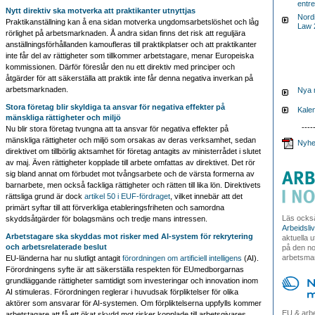
entr
Nytt direktiv ska motverka att praktikanter utnyttjas
Nordi
Praktikanställning kan å ena sidan motverka ungdomsarbetslöshet och låg
Law 
rörlighet på arbetsmarknaden. Å andra sidan finns det risk att reguljära
anställningsförhållanden kamoufleras till praktikplatser och att praktikanter
inte får del av rättigheter som tillkommer arbetstagare, menar Europeiska
kommissionen. Därför föreslår den nu ett direktiv med principer och
åtgärder för att säkerställa att praktik inte får denna negativa inverkan på
arbetsmarknaden.
Nya 
Stora företag blir skyldiga ta ansvar för negativa effekter på
Kalen
mänskliga rättigheter och miljö
----
Nu blir stora företag tvungna att ta ansvar för negativa effekter på
mänskliga rättigheter och miljö som orsakas av deras verksamhet, sedan
Nyhe
direktivet om tillbörlig aktsamhet för företag antagits av ministerrådet i slutet
av maj. Även rättigheter kopplade till arbete omfattas av direktivet. Det rör
sig bland annat om förbudet mot tvångsarbete och de värsta formerna av
barnarbete, men också fackliga rättigheter och rätten till lika lön. Direktivets
rättsliga grund är dock
artikel 50 i EUF-fördraget
, vilket innebär att det
primärt syftar till att förverkliga etableringsfriheten och samordna
Läs ocks
skyddsåtgärder för bolagsmäns och tredje mans intressen.
Arbeidsli
Arbetstagare ska skyddas mot risker med AI-system för rekrytering
aktuella 
och arbetsrelaterade beslut
på den no
arbetsma
EU-länderna har nu slutligt antagit
förordningen om artificiell intelligens
(AI).
Förordningens syfte är att säkerställa respekten för EUmedborgarnas
grundläggande rättigheter samtidigt som investeringar och innovation inom
AI stimuleras. Förordningen reglerar i huvudsak förpliktelser för olika
aktörer som ansvarar för AI-systemen. Om förpliktelserna uppfylls kommer
EU & arbe
arbetstagare att få ett ökat skydd mot risker kopplade till arbetsgivares