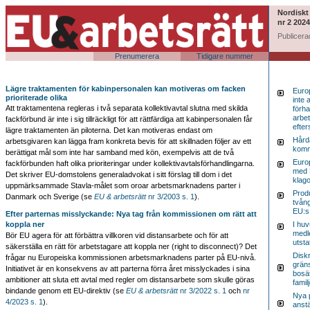
Nordiskt
nr 2 2024
Publicera
Prenumerera
Tidigare nummer
Lägre traktamenten för kabinpersonalen kan motiveras om facken
Euro
prioriterade olika
inte 
Att traktamentena regleras i två separata kollektivavtal slutna med skilda
förh
arbet
fackförbund är inte i sig tillräckligt för att rättfärdiga att kabinpersonalen får
efter
lägre traktamenten än piloterna. Det kan motiveras endast om
Hård
arbetsgivaren kan lägga fram konkreta bevis för att skillnaden följer av ett
komm
berättigat mål som inte har samband med kön, exempelvis att de två
Euro
fackförbunden haft olika prioriteringar under kollektivavtalsförhandlingarna.
med 
Det skriver EU-domstolens generaladvokat i sitt förslag till dom i det
klag
uppmärksammade Stavla-målet som oroar arbetsmarknadens parter i
Produ
Danmark och Sverige (se
EU & arbetsrätt
nr 3/2003 s. 1
).
tvån
EU:s
Efter parternas misslyckande: Nya tag från kommissionen om rätt att
koppla ner
I hu
medl
Bör EU agera för att förbättra villkoren vid distansarbete och för att
utsta
säkerställa en rätt för arbetstagare att koppla ner (right to disconnect)? Det
Disk
frågar nu Europeiska kommissionen arbetsmarknadens parter på EU-nivå.
grän
Initiativet är en konsekvens av att parterna förra året misslyckades i sina
bosä
ambitioner att sluta ett avtal med regler om distansarbete som skulle göras
famil
bindande genom ett EU-direktiv (se
EU & arbetsrätt
nr 3/2022 s. 1
och
nr
Nya 
4/2023 s. 1
).
anstä