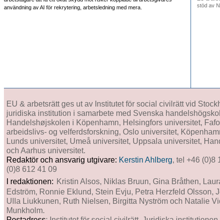
stöd av N
användning av AI för rekrytering, arbetsledning med mera.
EU & arbetsrätt ges ut av Institutet för social civilrätt vid Stoc
juridiska institution i samarbete med Svenska handelshögskol
Handelshøjskolen i Köpenhamn, Helsingfors universitet, Fafo In
arbeidslivs- og velferdsforskning, Oslo universitet, Köpenham
Lunds universitet, Umeå universitet, Uppsala universitet, Ha
och Aarhus universitet.
Redaktör och ansvarig utgivare:
Kerstin Ahlberg
, tel +46 (0)8
(0)8 612 41 09
I redaktionen:
Kristin Alsos, Niklas Bruun, Gina Bråthen, Laur
Edström, Ronnie Eklund, Stein Evju, Petra Herzfeld Olsson, J
Ulla Liukkunen, Ruth Nielsen, Birgitta Nyström och Natalie 
Munkholm.
Postadress
: Institutet för social civilrätt, Juridiska institution